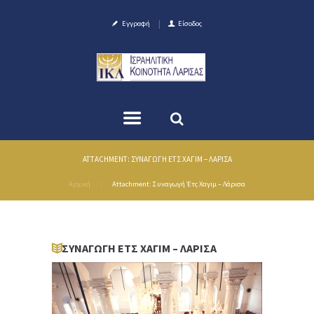
Εγγραφή
Είσοδος
ATTACHMENT: ΣΥΝΑΓΩΓΉ ΈΤΣ ΧΑΓΙΜ – ΛΆΡΙΣΑ
Αρχική
Attachment: Συναγωγή Έτς Χαγιμ – Λάρισα
ΣΥΝΑΓΩΓΉ ΈΤΣ ΧΑΓΙΜ – ΛΆΡΙΣΑ