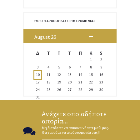
ΕΎΡΕΣΗ ΆΡΘΡΟΥ ΒΆΣΕΙ ΗΜΕΡΟΜΗΝΊΑΣ
August
26
Δ
T
Τ
Τ
Π
Κ
S
1
2
3
4
5
6
7
8
9
10
11
12
13
14
15
16
17
18
19
20
21
22
23
24
25
26
27
28
29
30
31
Αν έχετε οποιαδήποτε
απορία...
Μη διστάσετε να επικοινωνήσετε μαζί μας.
Θα χαρούμε να ακούσουμε νέα σας!!!