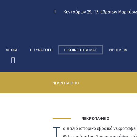
Κενταύρων 29, Πλ. Εβραίων Μαρτύρων
ΑΡΧΙΚΉ
Η ΣΥΝΑΓΩΓΉ
Η ΚΟΙΝΌΤΗΤΑ ΜΑΣ
ΘΡΗΣΚΕΊΑ
ΝΕΚΡΟΤΑΦΕΊΟ
ΝΕΚΡΟΤΑΦΕΊΟ
Τ
ο παλιό ιστορικό εβραϊκό νεκροταφε
Φιλιππούπολης. Χρησιμοποιήθηκε μέχ