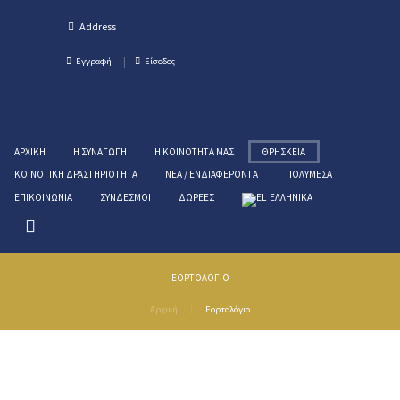
Εγγραφή
Είσοδος
ΑΡΧΙΚΉ
Η ΣΥΝΑΓΩΓΉ
Η ΚΟΙΝΌΤΗΤΑ ΜΑΣ
ΘΡΗΣΚΕΊΑ
ΚΟΙΝΟΤΙΚΉ ΔΡΑΣΤΗΡΙΌΤΗΤΑ
ΝΈΑ / ΕΝΔΙΑΦΈΡΟΝΤΑ
ΠΟΛΥΜΈΣΑ
ΕΠΙΚΟΙΝΩΝΊΑ
ΣΎΝΔΕΣΜΟΙ
ΔΩΡΕΈΣ
ΕΛΛΗΝΙΚΑ
ΕΟΡΤΟΛΌΓΙΟ
Αρχική
Εορτολόγιο