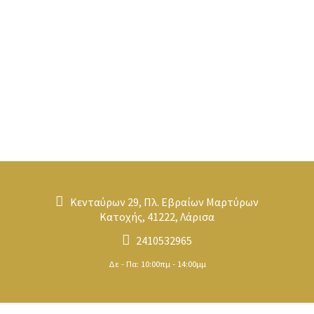
Κενταύρων 29, Πλ. Εβραίων Μαρτύρων
Κατοχής, 41222, Λάρισα
2410532965
Δε - Πα: 10:00πμ - 14:00μμ