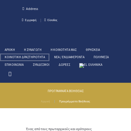
Εγγραφή
Είσοδος
ΑΡΧΙΚΉ
Η ΣΥΝΑΓΩΓΉ
Η ΚΟΙΝΌΤΗΤΑ ΜΑΣ
ΘΡΗΣΚΕΊΑ
ΚΟΙΝΟΤΙΚΉ ΔΡΑΣΤΗΡΙΌΤΗΤΑ
ΝΈΑ / ΕΝΔΙΑΦΈΡΟΝΤΑ
ΠΟΛΥΜΈΣΑ
ΕΠΙΚΟΙΝΩΝΊΑ
ΣΎΝΔΕΣΜΟΙ
ΔΩΡΕΈΣ
ΕΛΛΗΝΙΚΑ
ΠΡΟΓΡΆΜΜΑΤΑ ΒΟΉΘΕΙΑΣ
Αρχική
Προγράμματα Βοήθειας
Ένας από τους πρωταρχικούς και ιερότερους