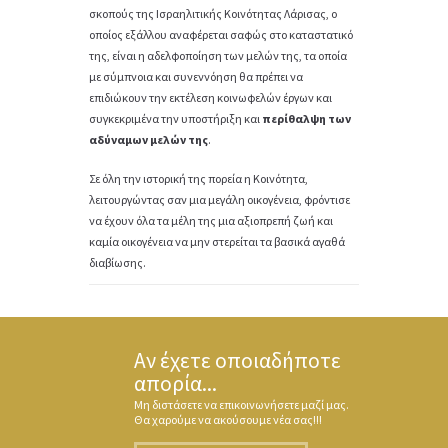
σκοπούς της Ισραηλιτικής Κοινότητας Λάρισας, ο
οποίος εξάλλου αναφέρεται σαφώς στο καταστατικό
της, είναι η αδελφοποίηση των μελών της, τα οποία
με σύμπνοια και συνεννόηση θα πρέπει να
επιδιώκουν την εκτέλεση κοινωφελών έργων και
συγκεκριμένα την υποστήριξη και
περίθαλψη των
αδύναμων μελών της
.
Σε όλη την ιστορική της πορεία η Κοινότητα,
λειτουργώντας σαν μια μεγάλη οικογένεια, φρόντισε
να έχουν όλα τα μέλη της μια αξιοπρεπή ζωή και
καμία οικογένεια να μην στερείται τα βασικά αγαθά
διαβίωσης.
Αν έχετε οποιαδήποτε
απορία...
Μη διστάσετε να επικοινωνήσετε μαζί μας.
Θα χαρούμε να ακούσουμε νέα σας!!!