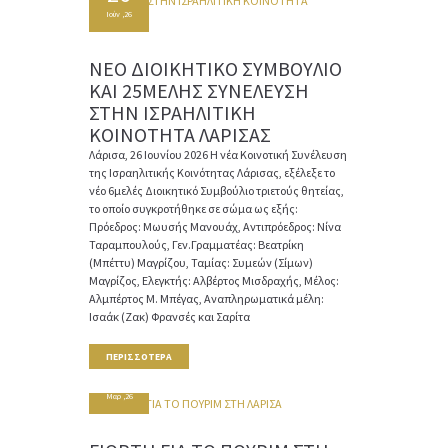
Ιούν ,26
ΝΕΟ ΔΙΟΙΚΗΤΙΚΟ ΣΥΜΒΟΥΛΙΟ
ΚΑΙ 25ΜΕΛΗΣ ΣΥΝΕΛΕΥΣΗ
ΣΤΗΝ ΙΣΡΑΗΛΙΤΙΚΗ
ΚΟΙΝΟΤΗΤΑ ΛΑΡΙΣΑΣ
Λάρισα, 26 Ιουνίου 2026 Η νέα Κοινοτική Συνέλευση
της Ισραηλιτικής Κοινότητας Λάρισας, εξέλεξε το
νέο 6μελές Διοικητικό Συμβούλιο τριετούς θητείας,
το οποίο συγκροτήθηκε σε σώμα ως εξής:
Πρόεδρος: Μωυσής Μανουάχ, Αντιπρόεδρος: Νίνα
Ταραμπουλούς, Γεν.Γραμματέας: Βεατρίκη
(Μπέττυ) Μαγρίζου, Ταμίας: Συμεών (Σίμων)
Μαγρίζος, Ελεγκτής: Αλβέρτος Μισδραχής, Μέλος:
Αλμπέρτος Μ. Μπέγας, Αναπληρωματικά μέλη:
Ισαάκ (Ζακ) Φρανσές και Σαρίτα
ΠΕΡΙΣΣΌΤΕΡΑ
05
Μαρ ,26