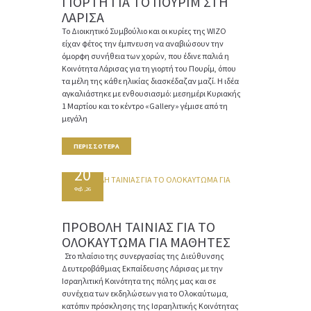
ΓΙΟΡΤΗ ΓΙΑ ΤΟ ΠΟΥΡΙΜ ΣΤΗ
ΛΑΡΙΣΑ
Το Διοικητικό Συμβούλιο και οι κυρίες της WIZO
είχαν φέτος την έμπνευση να αναβιώσουν την
όμορφη συνήθεια των χορών, που έδινε παλιά η
Κοινότητα Λάρισας για τη γιορτή του Πουρίμ, όπου
τα μέλη της κάθε ηλικίας διασκέδαζαν μαζί. Η ιδέα
αγκαλιάστηκε με ενθουσιασμό: μεσημέρι Κυριακής
1 Μαρτίου και το κέντρο «Gallery» γέμισε από τη
μεγάλη
ΠΕΡΙΣΣΌΤΕΡΑ
20
Φεβ ,26
ΠΡΟΒΟΛΗ ΤΑΙΝΙΑΣ ΓΙΑ ΤΟ
ΟΛΟΚΑΥΤΩΜΑ ΓΙΑ ΜΑΘΗΤΕΣ
Στο πλαίσιο της συνεργασίας της Διεύθυνσης
Δευτεροβάθμιας Εκπαίδευσης Λάρισας με την
Ισραηλιτική Κοινότητα της πόλης μας και σε
συνέχεια των εκδηλώσεων για το Ολοκαύτωμα,
κατόπιν πρόσκλησης της Ισραηλιτικής Κοινότητας