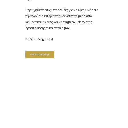
Περιηγηθείτε στις ιστοσελίδες για να εξερευνήσετε
την πλούσια ιστορία της Κοινότητας μέσα από
κείμενα και εικόνες και να ενημερωθείτε για τις
δραστηριότητες και τα νέα μας.
Καλή «πλοήγηση»!
ΠΕΡΙΣΣΌΤΕΡΑ
Μνημείο Λαρισαίων Εβραίων
Μαρτύρων του
Ολοκαυτώματος
Ο Δήμος Λάρισας και η Ισραηλιτική Κοινότητα, σε
ανάμνηση και σε απότιση φόρου τιμής στη μνήμη
των 235 Εβραίων δημοτών της πόλης, θυμάτων