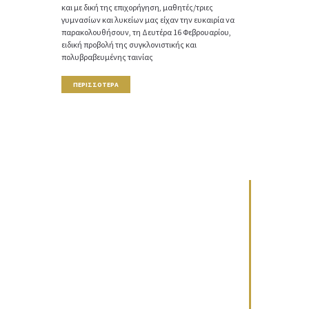
και με δική της επιχορήγηση, μαθητές/τριες
γυμνασίων και λυκείων μας είχαν την ευκαιρία να
παρακολουθήσουν, τη Δευτέρα 16 Φεβρουαρίου,
ειδική προβολή της συγκλονιστικής και
πολυβραβευμένης ταινίας
ΠΕΡΙΣΣΌΤΕΡΑ
ΕΊΠΑΝ
Από το 1977 έχω επισκεφτεί επανειλημμένα την
Εβραϊκή Κοινότητα της Λάρισας, ένα ιστορικό και
ζωντανό κέντρο για τους ανθρώπους μας. Έχω
φωτογραφίσει εκτενώς την Εβραϊκή ζωή της και
έχω γράψει για την ιστορία αυτής της
υπερήφανης Εβραϊκής κοινότητας μετά το
Ολοκαύτωμα. Έχω εκτιμήσει τους Εβραίους της
Λάρισας, τα λαμπερά φώτα της Ελληνικής
διασποράς.