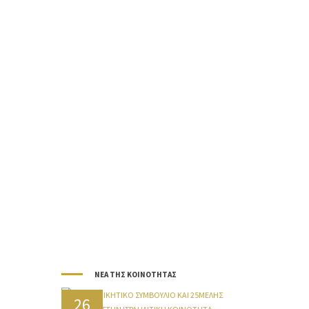
ηρωικά μαχόμενοι για την Ελλάδα κατά τη διάρκεια
του...
ΠΕΡΙΣΣΌΤΕΡ
Α
Αναθηματική Πλάκα
Στρατοπέδου Μπουγά
Αναθηματική Πλάκα Στρατοπέδου ΜπουγάΤο
Στρατόπεδο Μπουγά βρίσκεται στη νότια είσοδο της
πόλης, εκεί που άλλοτε υπήρχε ο λεγόμενος Όρχος...
ΠΕΡΙΣΣΌΤΕΡ
Α
ΝΈΑ ΤΗΣ ΚΟΙΝΌΤΗΤΑΣ
26