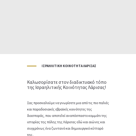
IΣΡΑΗΛΙΤΙΚΉ ΚΟΙΝΌΤΗΤΑ ΛΆΡΙΣΑΣ
Καλωσορίσατε στον διαδικτυακό τόπο
της Ισραηλιτικής Κοινότητας Λάρισας!
Σας προσκαλούμε να γνωρίσετε μια από τις πιο παλιές
και παραδοσιακές εβραϊκές κοινότητες της
διασποράς, που αποτελεί αναπόσπαστο κομμάτι της
ιστορίας της πόλης της Λάρισας εδώ και αιώνες και
συγχρόνως ένα ζωντανό και δημιουργικό κύτταρό
της.