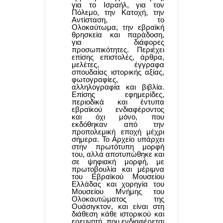
για το Ισραήλ, για τον
Πόλεμο, την Κατοχή, την
Αντίσταση, το
Ολοκαύτωμα, την εβραϊκή
θρησκεία και παράδοση,
για διάφορες
προσωπικότητες. Περιέχει
επίσης επιστολές, άρθρα,
μελέτες, έγγραφα
σπουδαίας ιστορικής αξίας,
φωτογραφίες,
αλληλογραφία και βιβλία.
Επίσης εφημερίδες,
περιοδικά και έντυπα
εβραϊκού ενδιαφέροντος
και όχι μόνο, που
εκδόθηκαν από την
προπολεμική εποχή μέχρι
σήμερα. Το Αρχείο υπάρχει
στην πρωτότυπη μορφή
του, αλλά αποτυπώθηκε και
σε ψηφιακή μορφή, με
πρωτοβουλία και μέριμνα
του Εβραϊκού Μουσείου
Ελλάδας και χορηγία του
Μουσείου Μνήμης του
Ολοκαυτώματος της
Ουάσιγκτον, και είναι στη
διάθεση κάθε ιστορικού και
ερευνητή, που ενδιαφέρεται