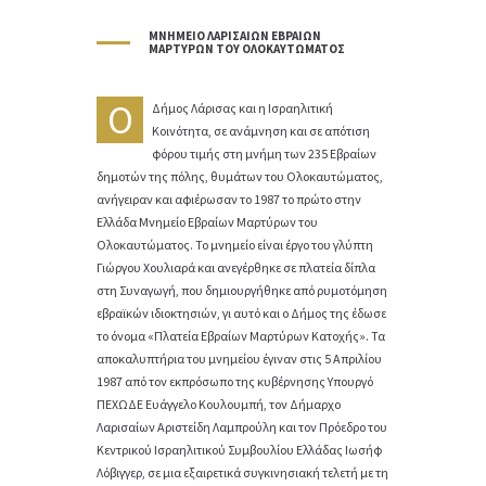
ΜΝΗΜΕΊΟ ΛΑΡΙΣΑΊΩΝ ΕΒΡΑΊΩΝ
ΜΑΡΤΎΡΩΝ ΤΟΥ ΟΛΟΚΑΥΤΏΜΑΤΟΣ
Ο
Δήμος Λάρισας και η Ισραηλιτική
Κοινότητα, σε ανάμνηση και σε απότιση
φόρου τιμής στη μνήμη των 235 Εβραίων
δημοτών της πόλης, θυμάτων του Ολοκαυτώματος,
ανήγειραν και αφιέρωσαν το 1987 το πρώτο στην
Ελλάδα Μνημείο Εβραίων Μαρτύρων του
Ολοκαυτώματος. Το μνημείο είναι έργο του γλύπτη
Γιώργου Χουλιαρά και ανεγέρθηκε σε πλατεία δίπλα
στη Συναγωγή, που δημιουργήθηκε από ρυμοτόμηση
εβραϊκών ιδιοκτησιών, γι αυτό και ο Δήμος της έδωσε
το όνομα «Πλατεία Εβραίων Μαρτύρων Κατοχής». Τα
αποκαλυπτήρια του μνημείου έγιναν στις 5 Απριλίου
1987 από τον εκπρόσωπο της κυβέρνησης Υπουργό
ΠΕΧΩΔΕ Ευάγγελο Κουλουμπή, τον Δήμαρχο
Λαρισαίων Αριστείδη Λαμπρούλη και τον Πρόεδρο του
Κεντρικού Ισραηλιτικού Συμβουλίου Ελλάδας Ιωσήφ
Λόβιγγερ, σε μια εξαιρετικά συγκινησιακή τελετή με τη