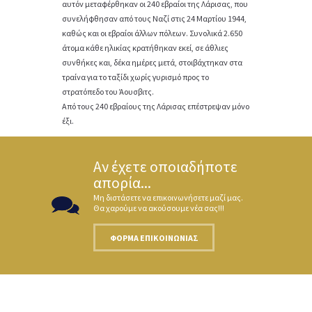
αυτόν μεταφέρθηκαν οι 240 εβραίοι της Λάρισας, που
συνελήφθησαν από τους Ναζί στις 24 Μαρτίου 1944,
καθώς και οι εβραίοι άλλων πόλεων. Συνολικά 2.650
άτομα κάθε ηλικίας κρατήθηκαν εκεί, σε άθλιες
συνθήκες και, δέκα ημέρες μετά, στοιβάχτηκαν στα
τραίνα για το ταξίδι χωρίς γυρισμό προς το
στρατόπεδο του Άουσβιτς.
Από τους 240 εβραίους της Λάρισας επέστρεψαν μόνο
έξι.
Αν έχετε οποιαδήποτε
απορία...
Μη διστάσετε να επικοινωνήσετε μαζί μας.
Θα χαρούμε να ακούσουμε νέα σας!!!
ΦΌΡΜΑ ΕΠΙΚΟΙΝΩΝΊΑΣ