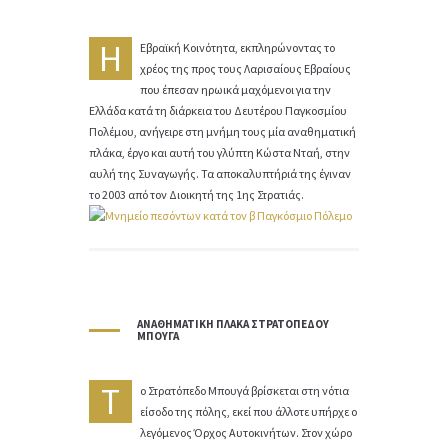
Η
Εβραϊκή Κοινότητα, εκπληρώνοντας το
χρέος της προς τους Λαρισαίους Εβραίους
που έπεσαν ηρωικά μαχόμενοι για την
Ελλάδα κατά τη διάρκεια του Δευτέρου Παγκοσμίου
Πολέμου, ανήγειρε στη μνήμη τους μία αναθηματική
πλάκα, έργο και αυτή του γλύπτη Κώστα Νταή, στην
αυλή της Συναγωγής. Τα αποκαλυπτήριά της έγιναν
το 2003 από τον Διοικητή της 1ης Στρατιάς.
ΑΝΑΘΗΜΑΤΙΚΉ ΠΛΆΚΑ ΣΤΡΑΤΟΠΈΔΟΥ
ΜΠΟΥΓΆ
Τ
ο Στρατόπεδο Μπουγά βρίσκεται στη νότια
είσοδο της πόλης, εκεί που άλλοτε υπήρχε ο
λεγόμενος Όρχος Αυτοκινήτων. Στον χώρο