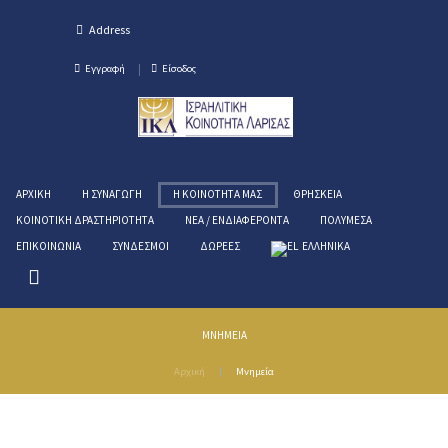
Εγγραφή
Είσοδος
ΑΡΧΙΚΉ
Η ΣΥΝΑΓΩΓΉ
Η ΚΟΙΝΌΤΗΤΑ ΜΑΣ
ΘΡΗΣΚΕΊΑ
ΚΟΙΝΟΤΙΚΉ ΔΡΑΣΤΗΡΙΌΤΗΤΑ
ΝΈΑ / ΕΝΔΙΑΦΈΡΟΝΤΑ
ΠΟΛΥΜΈΣΑ
ΕΠΙΚΟΙΝΩΝΊΑ
ΣΎΝΔΕΣΜΟΙ
ΔΩΡΕΈΣ
ΕΛΛΗΝΙΚΑ
ΜΝΗΜΕΊΑ
Αρχική
Μνημεία