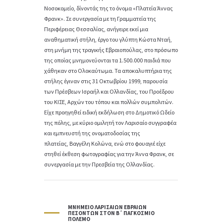
Νοσοκομείο, δίνοντάς της το όνομα «Πλατεία Άννας
Φρανκ». Σε συνεργασία με τη Γραμματεία της
Περιφέρειας Θεσσαλίας, ανήγειρε εκεί μια
αναθηματική στήλη, έργο του γλύπτη Κώστα Νταή,
στη μνήμη της τραγικής Εβραιοπούλας, στο πρόσωπο
της οποίας μνημονεύονται τα 1.500.000 παιδιά που
χάθηκαν στο Ολοκαύτωμα. Τα αποκαλυπτήρια της
στήλης έγιναν στις 31 Οκτωβρίου 1999, παρουσία
των Πρέσβεων Ισραήλ και Ολλανδίας, του Προέδρου
του ΚΙΣΕ, Αρχών του τόπου και πολλών συμπολιτών.
Είχε προηγηθεί ειδική εκδήλωση στο Δημοτικό Ωδείο
της πόλης, με κύριο ομιλητή τον Λαρισαίο συγγραφέα
και εμπνευστή της ονοματοδοσίας της
πλατείας, Βαγγέλη Κολώνα, ενώ στο φουαγιέ είχε
στηθεί έκθεση φωτογραφίας για την Άννα Φρανκ, σε
συνεργασία με την Πρεσβεία της Ολλανδίας.
ΜΝΗΜΕΊΟ ΛΑΡΙΣΑΊΩΝ ΕΒΡΑΊΩΝ
ΠΕΣΌΝΤΩΝ ΣΤΟΝ Β΄ ΠΑΓΚΌΣΜΙΟ
ΠΌΛΕΜΟ