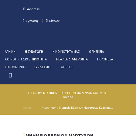
Εγγραφή
Είσοδος
ΑΡΧΙΚΉ
Η ΣΥΝΑΓΩΓΉ
Η ΚΟΙΝΌΤΗΤΑ ΜΑΣ
ΘΡΗΣΚΕΊΑ
ΚΟΙΝΟΤΙΚΉ ΔΡΑΣΤΗΡΙΌΤΗΤΑ
ΝΈΑ / ΕΝΔΙΑΦΈΡΟΝΤΑ
ΠΟΛΥΜΈΣΑ
ΕΠΙΚΟΙΝΩΝΊΑ
ΣΎΝΔΕΣΜΟΙ
ΔΩΡΕΈΣ
ATTACHMENT: ΜΝΗΜΕΊΟ ΕΒΡΑΊΩΝ ΜΑΡΤΎΡΩΝ ΚΑΤΟΧΉΣ –
ΛΆΡΙΣΑ
Αρχική
Attachment: Μνημείο Εβραίων Μαρτύρων Κατοχής...
ΜΝΗΜΕΊΟ ΕΒΡΑΊΩΝ ΜΑΡΤΎΡΩΝ