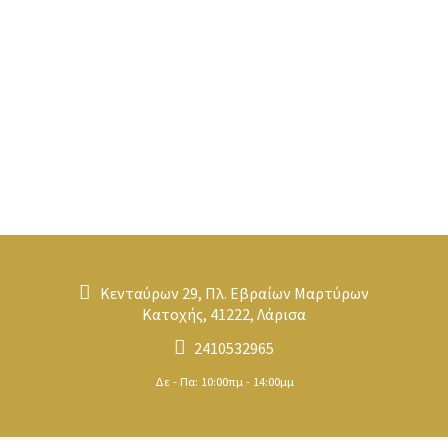
Κενταύρων 29, Πλ. Εβραίων Μαρτύρων
Κατοχής, 41222, Λάρισα
2410532965
Δε - Πα: 10:00πμ - 14:00μμ