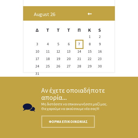
August
26
Δ
T
Τ
Τ
Π
Κ
S
1
2
3
4
5
6
7
8
9
10
11
12
13
14
15
16
17
18
19
20
21
22
23
24
25
26
27
28
29
30
31
Αν έχετε οποιαδήποτε
απορία...
Μη διστάσετε να επικοινωνήσετε μαζί μας.
Θα χαρούμε να ακούσουμε νέα σας!!!
ΦΌΡΜΑ ΕΠΙΚΟΙΝΩΝΊΑΣ