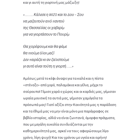
και γι αυτή τη γιορτινή μας μάζωξη!
«……. Κάλεσε η WIZO και το Δου – Σου
να μαζευτούν από παντού
της Θεσσαλίας οι χαβερίμ
για να γιορτάσουν το Πουρίμ
Θα χορέψουμε και θα φάμε
θα πιούμε όλοι μαζί
Δεν πειράζει κι αν ζαλιστούμε
γι αυτό είναι τούτη η γιορτή…..»
Αμέσως μετά το κέφι άναψε για τα καλά και η πίστα
«στέναξε» από χορό, παλαμάκια και γέλια, μέχρι το
σούρουπο! Γέμισε χαρά ο χώρος και οι καρδιές μας, γέμισαν
ωραία μουσική τα αυτιά μας, γέμισαν χαμόγελα τα
πρόσωπά μας! Γιατί αξίζει στην Κοινότητά μας η παράδοση
και τα έθιμά μας να μην είναι μόνο μια παράγραφος σε
βιβλίο ιστορίας, αλλά να είναι ζωντανά, όμορφα πράγματα,
που με μεγάλη ευκολία συνδυάζονται με την
καθημερινότητά μας, αρκεί να τους αφιερώσουμε λίγο
χρόνο, λίγη ψυχή! Και του χρόνου με υγεία και ειρήνη!