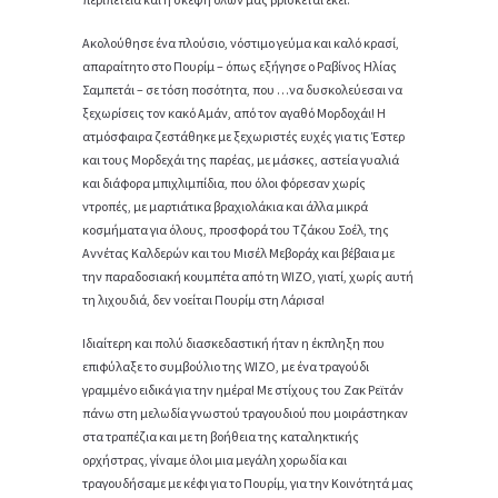
Ακολούθησε ένα πλούσιο, νόστιμο γεύμα και καλό κρασί,
απαραίτητο στο Πουρίμ – όπως εξήγησε ο Ραβίνος Ηλίας
Σαμπετάι – σε τόση ποσότητα, που …να δυσκολεύεσαι να
ξεχωρίσεις τον κακό Αμάν, από τον αγαθό Μορδοχάι! Η
ατμόσφαιρα ζεστάθηκε με ξεχωριστές ευχές για τις Έστερ
και τους Μορδεχάι της παρέας, με μάσκες, αστεία γυαλιά
και διάφορα μπιχλιμπίδια, που όλοι φόρεσαν χωρίς
ντροπές, με μαρτιάτικα βραχιολάκια και άλλα μικρά
κοσμήματα για όλους, προσφορά του Τζάκου Σοέλ, της
Αννέτας Καλδερών και του Μισέλ Μεβοράχ και βέβαια με
την παραδοσιακή κουμπέτα από τη WIZO, γιατί, χωρίς αυτή
τη λιχουδιά, δεν νοείται Πουρίμ στη Λάρισα!
Ιδιαίτερη και πολύ διασκεδαστική ήταν η έκπληξη που
επιφύλαξε το συμβούλιο της WIZO, με ένα τραγούδι
γραμμένο ειδικά για την ημέρα! Με στίχους του Ζακ Ρεϊτάν
πάνω στη μελωδία γνωστού τραγουδιού που μοιράστηκαν
στα τραπέζια και με τη βοήθεια της καταληκτικής
ορχήστρας, γίναμε όλοι μια μεγάλη χορωδία και
τραγουδήσαμε με κέφι για το Πουρίμ, για την Κοινότητά μας