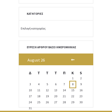
ΚΑΤΗΓΟΡΊΕΣ
Κατηγορίες
ΕΎΡΕΣΗ ΆΡΘΡΟΥ ΒΆΣΕΙ ΗΜΕΡΟΜΗΝΊΑΣ
August
26
Δ
T
Τ
Τ
Π
Κ
S
1
2
3
4
5
6
7
8
9
10
11
12
13
14
15
16
17
18
19
20
21
22
23
24
25
26
27
28
29
30
31