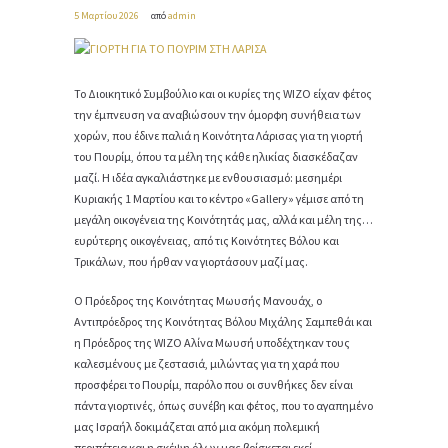
5 Μαρτίου 2026
από
admin
Το Διοικητικό Συμβούλιο και οι κυρίες της WIZO είχαν φέτος
την έμπνευση να αναβιώσουν την όμορφη συνήθεια των
χορών, που έδινε παλιά η Κοινότητα Λάρισας για τη γιορτή
του Πουρίμ, όπου τα μέλη της κάθε ηλικίας διασκέδαζαν
μαζί. Η ιδέα αγκαλιάστηκε με ενθουσιασμό: μεσημέρι
Κυριακής 1 Μαρτίου και το κέντρο «Gallery» γέμισε από τη
μεγάλη οικογένεια της Κοινότητάς μας, αλλά και μέλη της…
ευρύτερης οικογένειας, από τις Κοινότητες Βόλου και
Τρικάλων, που ήρθαν να γιορτάσουν μαζί μας.
Ο Πρόεδρος της Κοινότητας Μωυσής Μανουάχ, ο
Αντιπρόεδρος της Κοινότητας Βόλου Μιχάλης Σαμπεθάι και
η Πρόεδρος της WIZO Αλίνα Μωυσή υποδέχτηκαν τους
καλεσμένους με ζεστασιά, μιλώντας για τη χαρά που
προσφέρει το Πουρίμ, παρόλο που οι συνθήκες δεν είναι
πάντα γιορτινές, όπως συνέβη και φέτος, που το αγαπημένο
μας Ισραήλ δοκιμάζεται από μια ακόμη πολεμική
περιπέτεια και η σκέψη όλων μας βρίσκεται εκεί.