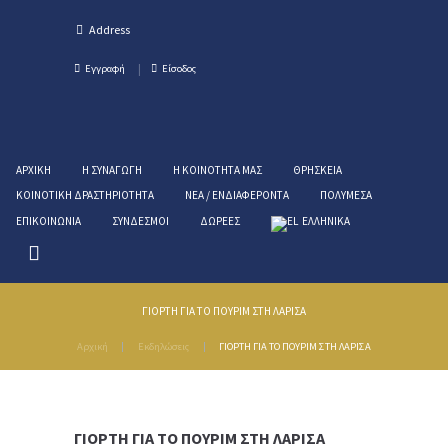
Εγγραφή
Είσοδος
ΑΡΧΙΚΉ
Η ΣΥΝΑΓΩΓΉ
Η ΚΟΙΝΌΤΗΤΑ ΜΑΣ
ΘΡΗΣΚΕΊΑ
ΚΟΙΝΟΤΙΚΉ ΔΡΑΣΤΗΡΙΌΤΗΤΑ
ΝΈΑ / ΕΝΔΙΑΦΈΡΟΝΤΑ
ΠΟΛΥΜΈΣΑ
ΕΠΙΚΟΙΝΩΝΊΑ
ΣΎΝΔΕΣΜΟΙ
ΔΩΡΕΈΣ
ΕΛΛΗΝΙΚΑ
ΓΙΟΡΤΗ ΓΙΑ ΤΟ ΠΟΥΡΙΜ ΣΤΗ ΛΑΡΙΣΑ
Αρχική
Εκδηλώσεις
ΓΙΟΡΤΗ ΓΙΑ ΤΟ ΠΟΥΡΙΜ ΣΤΗ ΛΑΡΙΣΑ
ΓΙΟΡΤΗ ΓΙΑ ΤΟ ΠΟΥΡΙΜ ΣΤΗ ΛΑΡΙΣΑ