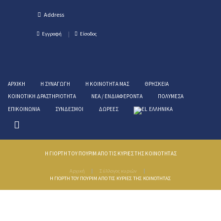
Εγγραφή
Είσοδος
ΑΡΧΙΚΉ
Η ΣΥΝΑΓΩΓΉ
Η ΚΟΙΝΌΤΗΤΑ ΜΑΣ
ΘΡΗΣΚΕΊΑ
ΚΟΙΝΟΤΙΚΉ ΔΡΑΣΤΗΡΙΌΤΗΤΑ
ΝΈΑ / ΕΝΔΙΑΦΈΡΟΝΤΑ
ΠΟΛΥΜΈΣΑ
ΕΠΙΚΟΙΝΩΝΊΑ
ΣΎΝΔΕΣΜΟΙ
ΔΩΡΕΈΣ
ΕΛΛΗΝΙΚΑ
Η ΓΙΟΡΤΗ ΤΟΥ ΠΟΥΡΙΜ ΑΠΟ ΤΙΣ ΚΥΡΙΕΣ ΤΗΣ ΚΟΙΝΟΤΗΤΑΣ
Αρχική
Σύλλογος κυριών
Η ΓΙΟΡΤΗ ΤΟΥ ΠΟΥΡΙΜ ΑΠΟ ΤΙΣ ΚΥΡΙΕΣ ΤΗΣ ΚΟΙΝΟΤΗΤΑΣ