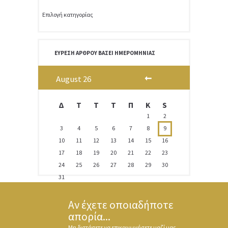
Κατηγορίες
ΕΎΡΕΣΗ ΆΡΘΡΟΥ ΒΆΣΕΙ ΗΜΕΡΟΜΗΝΊΑΣ
August
26
Δ
T
Τ
Τ
Π
Κ
S
1
2
3
4
5
6
7
8
9
10
11
12
13
14
15
16
17
18
19
20
21
22
23
24
25
26
27
28
29
30
31
Αν έχετε οποιαδήποτε
απορία...
Μη διστάσετε να επικοινωνήσετε μαζί μας.