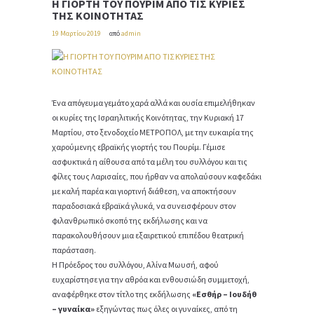
Η ΓΙΟΡΤΗ ΤΟΥ ΠΟΥΡΙΜ ΑΠΟ ΤΙΣ ΚΥΡΙΕΣ
ΤΗΣ ΚΟΙΝΟΤΗΤΑΣ
19 Μαρτίου 2019
από
admin
Ένα απόγευμα γεμάτο χαρά αλλά και ουσία επιμελήθηκαν
οι κυρίες της Ισραηλιτικής Κοινότητας, την Κυριακή 17
Μαρτίου, στο ξενοδοχείο ΜΕΤΡΟΠΟΛ, με την ευκαιρία της
χαρούμενης εβραϊκής γιορτής του Πουρίμ. Γέμισε
ασφυκτικά η αίθουσα από τα μέλη του συλλόγου και τις
φίλες τους Λαρισαίες, που ήρθαν να απολαύσουν καφεδάκι
με καλή παρέα και γιορτινή διάθεση, να αποκτήσουν
παραδοσιακά εβραϊκά γλυκά, να συνεισφέρουν στον
φιλανθρωπικό σκοπό της εκδήλωσης και να
παρακολουθήσουν μια εξαιρετικού επιπέδου θεατρική
παράσταση.
Η Πρόεδρος του συλλόγου, Αλίνα Μωυσή, αφού
ευχαρίστησε για την αθρόα και ενθουσιώδη συμμετοχή,
αναφέρθηκε στον τίτλο της εκδήλωσης
«Εσθήρ – Ιουδήθ
– γυναίκα»
εξηγώντας πως όλες οι γυναίκες, από τη