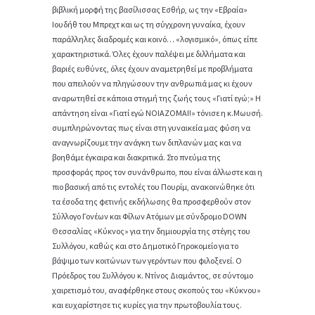
βιβλική μορφή της βασίλισσας Εσθήρ, ως την «Εβραία»
Ιουδήθ του Μπρεχτ και ως τη σύγχρονη γυναίκα, έχουν
παράλληλες διαδρομές και κοινό… «λογισμικό», όπως είπε
χαρακτηριστικά. Όλες έχουν παλέψει με διλλήματα και
βαριές ευθύνες, όλες έχουν αναμετρηθεί με προβλήματα
που απειλούν να πληγώσουν την ανθρωπιά μας κι έχουν
αναρωτηθεί σε κάποια στιγμή της ζωής τους «Γιατί εγώ;» Η
απάντηση είναι «Γιατί εγώ ΝΟΙΑΖΟΜΑΙ!» τόνισε η κ.Μωυσή.
συμπληρώνοντας πως είναι στη γυναικεία μας φύση να
αναγνωρίζουμε την ανάγκη των διπλανών μας και να
βοηθάμε έγκαιρα και διακριτικά. Στο πνεύμα της
προσφοράς προς τον συνάνθρωπο, που είναι άλλωστε και η
πιο βασική από τις εντολές του Πουρίμ, ανακοινώθηκε ότι
τα έσοδα της φετινής εκδήλωσης θα προσφερθούν στον
Σύλλογο Γονέων και Φίλων Ατόμων με σύνδρομο DOWN
Θεσσαλίας «Κύκνος» για την δημιουργία της στέγης του
Συλλόγου, καθώς και στο Δημοτικό Γηροκομείο για το
βάψιμο των κοιτώνων των γερόντων που φιλοξενεί. Ο
Πρόεδρος του Συλλόγου κ. Ντίνος Διαμάντος, σε σύντομο
χαιρετισμό του, αναφέρθηκε στους σκοπούς του «Κύκνου»
και ευχαρίστησε τις κυρίες για την πρωτοβουλία τους.