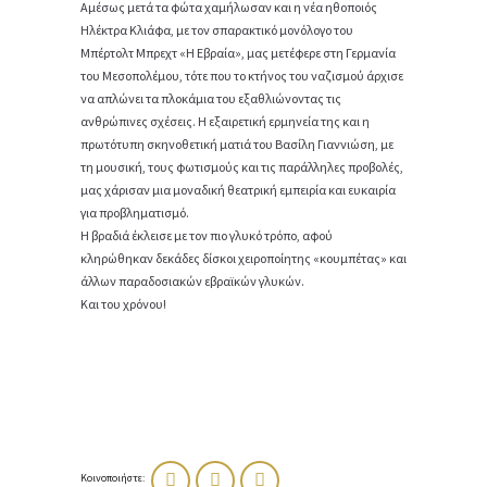
Αμέσως μετά τα φώτα χαμήλωσαν και η νέα ηθοποιός
Ηλέκτρα Κλιάφα, με τον σπαρακτικό μονόλογο του
Μπέρτολτ Μπρεχτ «Η Εβραία», μας μετέφερε στη Γερμανία
του Μεσοπολέμου, τότε που το κτήνος του ναζισμού άρχισε
να απλώνει τα πλοκάμια του εξαθλιώνοντας τις
ανθρώπινες σχέσεις. Η εξαιρετική ερμηνεία της και η
πρωτότυπη σκηνοθετική ματιά του Βασίλη Γιαννιώση, με
τη μουσική, τους φωτισμούς και τις παράλληλες προβολές,
μας χάρισαν μια μοναδική θεατρική εμπειρία και ευκαιρία
για προβληματισμό.
Η βραδιά έκλεισε με τον πιο γλυκό τρόπο, αφού
κληρώθηκαν δεκάδες δίσκοι χειροποίητης «κουμπέτας» και
άλλων παραδοσιακών εβραϊκών γλυκών.
Και του χρόνου!
Κοινοποιήστε: