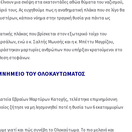
στέλνουν μια σκέψη στα εκατοντάδες αθώα θύματα του ναζισμού,
ύριό τους. Ας ευχηθούμε πως η αναθηματική πλάκα που σε λίγο θα
υστέρων, κάποιο νόημα στην τραγική θυσία για πάντα ως
ατικής πλάκας που βρίσκεται στον εξωτερικό τοίχο του
σάλων, ενώ ο κ. Σαλτής Μωυσής και η κ. Μπέττυ Μαγρίζου,
ιράστηκαν μαρτυρίες ανθρώπων που υπήρξαν κρατούμενοι στο
άθεση στεφάνων.
ΜΝΗΜΕΙΟ ΤΟΥ ΟΛΟΚΑΥΤΩΜΑΤΟΣ
λατεία Εβραίων Μαρτύρων Κατοχής, τελέστηκε επιμνημόσυνη
ποίος ζήτησε να μη λησμονηθεί ποτέ η θυσία των 6 εκατομμυρίων
με γιατί και πώς συνέβη το Ολοκαύτωμα. Το πιο μελανό και