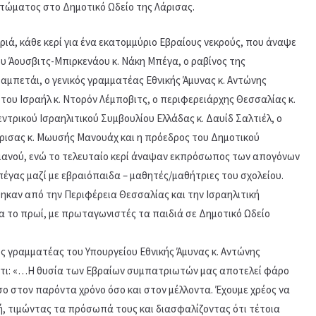
ώματος στο Δημοτικό Ωδείο της Λάρισας.
ιά, κάθε κερί για ένα εκατομμύριο Εβραίους νεκρούς, που άναψε
 Άουσβιτς-Μπιρκενάου κ. Νάκη Μπέγα, ο ραβίνος της
Σαμπετάι, ο γενικός γραμματέας Εθνικής Άμυνας κ. Αντώνης
του Ισραήλ κ. Ντορόν Λέμποβιτς, ο περιφερειάρχης Θεσσαλίας κ.
τρικού Ισραηλιτικού Συμβουλίου Ελλάδας κ. Δαυίδ Σαλτιέλ, ο
ρισας κ. Μωυσής Μανουάχ και η πρόεδρος του Δημοτικού
ιανού, ενώ το τελευταίο κερί άναψαν εκπρόσωπος των απογόνων
πέγας μαζί με εβραιόπαιδα – μαθητές/μαθήτριες του σχολείου.
ηκαν από την Περιφέρεια Θεσσαλίας και την Ισραηλιτική
α το πρωί, με πρωταγωνιστές τα παιδιά σε Δημοτικό Ωδείο
ός γραμματέας του Υπουργείου Εθνικής Άμυνας κ. Αντώνης
ότι: «…Η θυσία των Εβραίων συμπατριωτών μας αποτελεί φάρο
όσο στον παρόντα χρόνο όσο και στον μέλλοντα. Έχουμε χρέος να
, τιμώντας τα πρόσωπά τους και διασφαλίζοντας ότι τέτοια