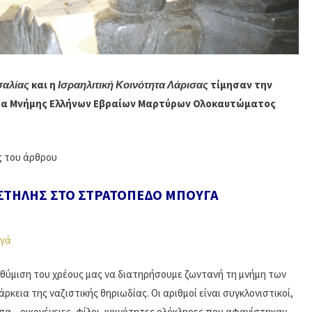
σαλίας
και η
Ισραηλιτική Κοινότητα Λάρισας
τίμησαν την
έρα Μνήμης Ελλήνων Εβραίων Μαρτύρων Ολοκαυτώματος
 του άρθρου
ΣΤΗΛΗΣ ΣΤΟ ΣΤΡΑΤΟΠΕΔΟ ΜΠΟΥΓΑ
νθύμιση του χρέους μας να διατηρήσουμε ζωντανή τη μνήμη των
εια της ναζιστικής θηριωδίας. Οι αριθμοί είναι συγκλονιστικοί,
 – οικογένειες, φίλοι, κοινότητες ολόκληρες που αφανίστηκαν.