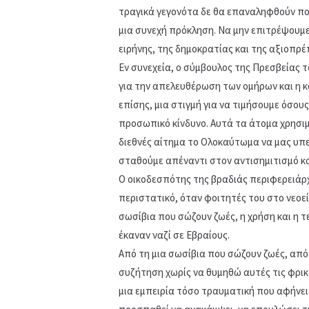
τραγικά γεγονότα δε θα επαναληφθούν ποτέ
μια συνεχή πρόκληση. Να μην επιτρέψουμε
ειρήνης, της δημοκρατίας και της αξιοπρ
Εν συνεχεία, ο σύμβουλος της Πρεσβείας 
για την απελευθέρωση των ομήρων και η κ
επίσης, μια στιγμή για να τιμήσουμε όσο
προσωπικό κίνδυνο. Αυτά τα άτομα χρησι
διεθνές αίτημα το Ολοκαύτωμα να μας υπε
σταθούμε απέναντι στον αντισημιτισμό κα
Ο οικοδεσπότης της βραδιάς περιφερειάρ
περιστατικό, όταν φοιτητές του στο νεοε
σωσίβια που σώζουν ζωές, η χρήση και η 
έκαναν ναζί σε Εβραίους.
Από τη μια σωσίβια που σώζουν ζωές, από
συζήτηση χωρίς να θυμηθώ αυτές τις φρικα
μια εμπειρία τόσο τραυματική που αφήνει