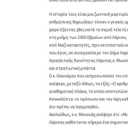
Η ιστορία τους είναι μια ζωντανή μαρτυρί
ανθρώπινης θηριωδίας» τόνισε ο γενικός 
χαιρετίζοντας χθες κατά τη σεμνή τελετ
στη μνήμη των 2.650 Εβραίων από Λάρισα,
από Ναζί κατακτητές, πριν εκτοπιστούν κ
που έγινε, σε συνεργασία με τον Δήμο Λαρ
Ισραηλιτικής Κοινότητας Λάρισας κ. Μωυ
και στρατιωτική μπάντα.
Ο κ. Οικονόμου που εκπροσωπούσε τον υπου
ανέφερε, μεταξύ άλλων, τα εξής: «Ο αριθμ
αναθηματική πλάκα, το οποίο αποτυπώνει
Αποκαλύπτει το πρόσωπο και την όψη κα
δεν πρέπει να λησμονηθεί».
Ακολούθως, ο κ. Μανουάχ ανέφερε ότι: «Μ
Λάρισας καθίσταται σήμερα ένα σημαντικό