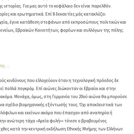
ιστορίας. Για μας αυτό το κεφάλαιο δεν είναι παρελθόν.
ρίες και ερωτηματικά. Επί 8 δεκαετίες μάς κατακλύζει
χεία, έγινε κατάθεση στεφάνων από εκπροσώπους πολιτικών και
ενείων, Εβραϊκών Κοινοτήτων, φορέων και συλλόγων της πόλης.
ούς κινδύνους που ελλοχεύουν όταν η τεχνολογική πρόοδος δε
εί πολλά πογκρόμ. Επί αιώνες διώκονταν οι Εβραίοι και στην
ή ακόμα. Μονάχα, όμως, στη Γερμανία του 20ού αιώνα θα μπορούσε
 ένα σχέδιο βιομηχανικής εξόντωσής τους. Όχι αποκλειστικά των
υλόφιλων και εκείνων ακόμα που έπασχαν από αναπηρία ή
 την ανώτερη τάχα «Αρεία φυλή»» τόνισε ο βραβευμένος
χθες κατά την κεντρική εκδήλωση Εθνικής Μνήμης των Ελλήνων