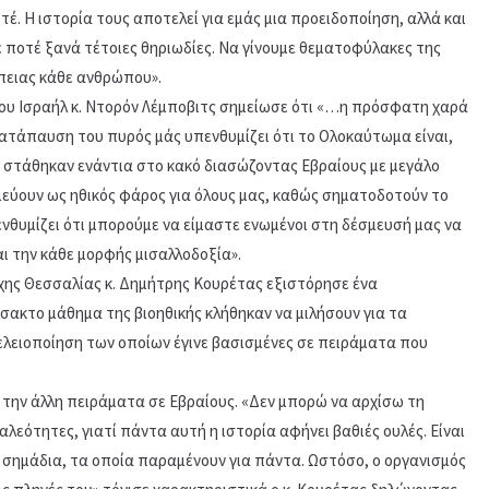
. Η ιστορία τους αποτελεί για εμάς μια προειδοποίηση, αλλά και
 ποτέ ξανά τέτοιες θηριωδίες. Να γίνουμε θεματοφύλακες της
έπειας κάθε ανθρώπου».
του Ισραήλ κ. Ντορόν Λέμποβιτς σημείωσε ότι «…η πρόσφατη χαρά
ατάπαυση του πυρός μάς υπενθυμίζει ότι το Ολοκαύτωμα είναι,
υς στάθηκαν ενάντια στο κακό διασώζοντας Εβραίους με μεγάλο
μεύουν ως ηθικός φάρος για όλους μας, καθώς σηματοδοτούν το
νθυμίζει ότι μπορούμε να είμαστε ενωμένοι στη δέσμευσή μας να
ι την κάθε μορφής μισαλλοδοξία».
χης Θεσσαλίας κ. Δημήτρης Κουρέτας εξιστόρησε ένα
ίσακτο μάθημα της βιοηθικής κλήθηκαν να μιλήσουν για τα
τελειοποίηση των οποίων έγινε βασισμένες σε πειράματα που
 την άλλη πειράματα σε Εβραίους. «Δεν μπορώ να αρχίσω τη
λεότητες, γιατί πάντα αυτή η ιστορία αφήνει βαθιές ουλές. Είναι
 σημάδια, τα οποία παραμένουν για πάντα. Ωστόσο, ο οργανισμός