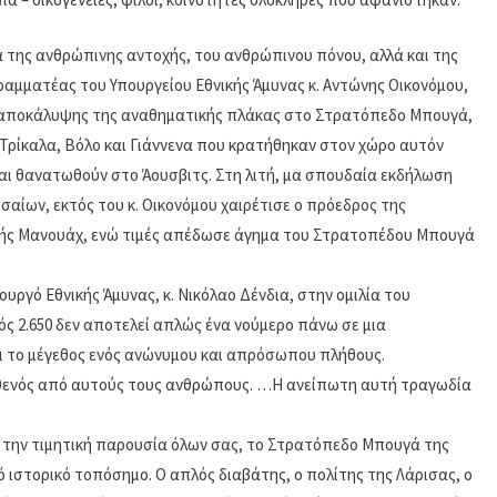
α της ανθρώπινης αντοχής, του ανθρώπινου πόνου, αλλά και της
γραμματέας του Υπουργείου Εθνικής Άμυνας κ. Αντώνης Οικονόμου,
ή αποκάλυψης της αναθηματικής πλάκας στο Στρατόπεδο Μπουγά,
 Τρίκαλα, Βόλο και Γιάννενα που κρατήθηκαν στον χώρο αυτόν
αι θανατωθούν στο Άουσβιτς. Στη λιτή, μα σπουδαία εκδήλωση
ισαίων, εκτός του κ. Οικονόμου χαιρέτισε ο πρόεδρος της
σής Μανουάχ, ενώ τιμές απέδωσε άγημα του Στρατοπέδου Μπουγά
ργό Εθνικής Άμυνας, κ. Νικόλαο Δένδια, στην ομιλία του
ός 2.650 δεν αποτελεί απλώς ένα νούμερο πάνω σε μια
 το μέγεθος ενός ανώνυμου και απρόσωπου πλήθους.
θενός από αυτούς τους ανθρώπους. …Η ανείπωτη αυτή τραγωδία
ε την τιμητική παρουσία όλων σας, το Στρατόπεδο Μπουγά της
 ιστορικό τοπόσημο. Ο απλός διαβάτης, ο πολίτης της Λάρισας, ο