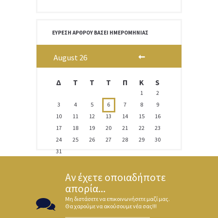
ΕΎΡΕΣΗ ΆΡΘΡΟΥ ΒΆΣΕΙ ΗΜΕΡΟΜΗΝΊΑΣ
August
26
Δ
T
Τ
Τ
Π
Κ
S
1
2
3
4
5
6
7
8
9
10
11
12
13
14
15
16
17
18
19
20
21
22
23
24
25
26
27
28
29
30
31
Αν έχετε οποιαδήποτε
απορία...
Μη διστάσετε να επικοινωνήσετε μαζί μας.
Θα χαρούμε να ακούσουμε νέα σας!!!