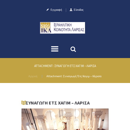
Εγγραφή
Είσοδος
ATTACHMENT: ΣΥΝΑΓΩΓΉ ΈΤΣ ΧΑΓΙΜ – ΛΆΡΙΣΑ
Αρχική
Attachment: Συναγωγή Έτς Χαγιμ – Λάρισα
ΣΥΝΑΓΩΓΉ ΈΤΣ ΧΑΓΙΜ – ΛΆΡΙΣΑ