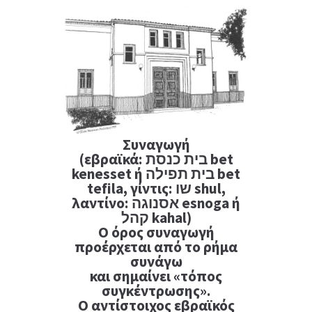
Συναγωγή
(εβραϊκά:
בית כנסת
bet
kenesset ή בית תפילה bet
tefila, γίντις: שו shul,
λαντίνο: אסנוגה esnoga ή
קהל kahal)
Ο όρος συναγωγή
προέρχεται από το ρήμα
συνάγω
και σημαίνει «τόπος
συγκέντρωσης».
Ο αντίστοιχος εβραϊκός