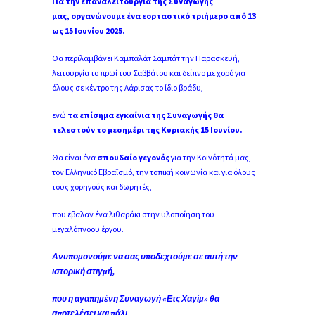
Για την επαναλειτουργία της Συναγωγής
μας,
οργανώνουμε ένα εορταστικό τριήμερο από 13
ως 15 Ιουνίου 2025.
Θα περιλαμβάνει Καμπαλάτ Σαμπάτ την Παρασκευή,
λειτουργία το πρωί του Σαββάτου και δείπνο με χορό για
όλους σε κέντρο της Λάρισας το ίδιο βράδυ,
ενώ
τα επίσημα εγκαίνια της Συναγωγής θα
τελεστούν το μεσημέρι της Κυριακής 15 Ιουνίου.
Θα είναι ένα
σπουδαίο γεγονός
για την Κοινότητά μας,
τον Ελληνικό Εβραϊσμό, την τοπική κοινωνία και για όλους
τους χορηγούς και δωρητές,
που έβαλαν ένα λιθαράκι στην υλοποίηση του
μεγαλόπνοου έργου.
Ανυπομονούμε να σας υποδεχτούμε σε αυτή την
ιστορική στιγμή,
που η αγαπημένη Συναγωγή «Ετς Χαγίμ» θα
αποτελέσει και πάλι