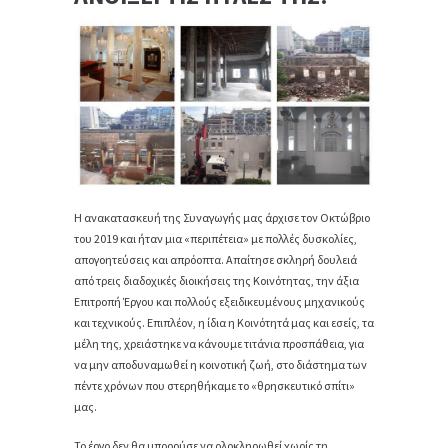
Η ανακατασκευή της Συναγωγής μας άρχισε τον Οκτώβριο
του 2019 και ήταν μια «περιπέτεια» με πολλές δυσκολίες,
απογοητεύσεις και απρόοπτα. Απαίτησε σκληρή δουλειά
από τρεις διαδοχικές διοικήσεις της Κοινότητας, την άξια
Επιτροπή Έργου και πολλούς εξειδικευμένους μηχανικούς
και τεχνικούς. Επιπλέον, η ίδια η Κοινότητά μας και εσείς, τα
μέλη της, χρειάστηκε να κάνουμε τιτάνια προσπάθεια, για
να μην αποδυναμωθεί η κοινοτική ζωή, στο διάστημα των
πέντε χρόνων που στερηθήκαμε το «θρησκευτικό σπίτι»
μας.
Το έργο δεν θα μπορούσε να ολοκληρωθεί χωρίς τη