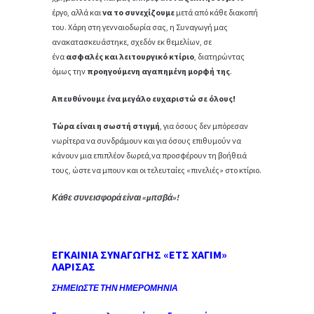
έργο, αλλά και
να το συνεχίζουμε
μετά από κάθε διακοπή
του. Χάρη στη γενναιοδωρία σας, η Συναγωγή μας
ανακατασκευάστηκε, σχεδόν εκ θεμελίων, σε
ένα
ασφαλές και λειτουργικό κτίριο
, διατηρώντας
όμως την
προηγούμενη αγαπημένη μορφή της
.
Απευθύνουμε ένα μεγάλο ευχαριστώ σε όλους!
Τώρα είναι η σωστή στιγμή
, για όσους δεν μπόρεσαν
νωρίτερα να συνδράμουν και για όσους επιθυμούν να
κάνουν μια επιπλέον δωρεά,να προσφέρουν τη βοήθειά
τους, ώστε να μπουν και οι τελευταίες «πινελιές» στο κτίριο.
Κάθε συνεισφορά είναι «μιτσβά»!
ΕΓΚΑΙΝΙΑ ΣΥΝΑΓΩΓΗΣ «ΕΤΣ ΧΑΓΙΜ»
ΛΑΡΙΣΑΣ
ΣΗΜΕΙΩΣΤΕ ΤΗΝ ΗΜΕΡΟΜΗΝΙΑ