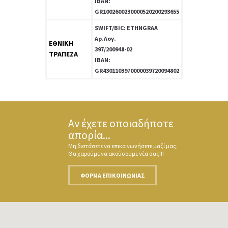
ΙΒΑΝ:
GR1002600230000520200293655
SWIFT/BIC: ETHNGRAA
Αρ.Λογ.
ΕΘΝΙΚΗ
397/200948-02
ΤΡΑΠΕΖΑ
IBAN:
GR4301103970000039720094802
Αν έχετε οποιαδήποτε
απορία...
Μη διστάσετε να επικοινωνήσετε μαζί μας.
Θα χαρούμε να ακούσουμε νέα σας!!!
ΦΌΡΜΑ ΕΠΙΚΟΙΝΩΝΊΑΣ