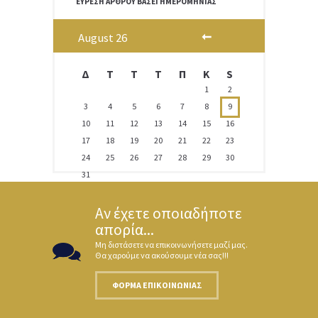
ΕΎΡΕΣΗ ΆΡΘΡΟΥ ΒΆΣΕΙ ΗΜΕΡΟΜΗΝΊΑΣ
August
26
Δ
T
Τ
Τ
Π
Κ
S
1
2
3
4
5
6
7
8
9
10
11
12
13
14
15
16
17
18
19
20
21
22
23
24
25
26
27
28
29
30
31
Αν έχετε οποιαδήποτε
απορία...
Μη διστάσετε να επικοινωνήσετε μαζί μας.
Θα χαρούμε να ακούσουμε νέα σας!!!
ΦΌΡΜΑ ΕΠΙΚΟΙΝΩΝΊΑΣ