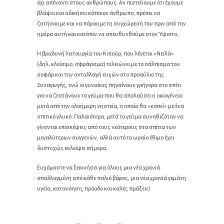
όχι απέναντι στους ανθρώπους. Αν πιστεύουμε ότι έχουμε
βλάψει και αδικήσει κάποιον άνθρωπο, πρέπει να
ζητήσουμε και να πάρουμε τη συγχώρεσή του πριν από την
ημέρα αυτή και κατόπιν να απευθυνθούμε στον Ύψιστο.
Η βραδυνή λειτουργία του Κιπούρ, που λέγεται «Νεϊλά»
(δηλ. κλείσιμο, σφράγισμα) τελειώνει με το σάλπισμα του
σοφάρ και την ανταλλαγή ευχών στο προαύλιο της
Συναγωγής, ενώ οι γυναίκες πηγαίνουν γρήγορα στο σπίτι
για να ζεστάνουν το γεύμα που θα απολαύσει η οικογένεια
μετά από την ολοήμερη νηστεία, η οποία θα «κοπεί» με ένα
σπιτικό γλυκό. Παλαιότερα, μετά το γεύμα συνηθιζόταν να
γίνονται επισκέψεις από τους νεότερους στα σπίτια των
μεγαλύτερων συγγενών, αλλά αυτό το ωραίο έθιμο έχει
δυστυχώς εκλείψει σήμερα.
Ευχόμαστε να ξεκινήσει για όλους μια νέα χρονιά
απαλλαγμένη από κάθε παλιό βάρος, μια νέα χρονιά γεμάτη
υγεία, κατανόηση, πρόοδο και καλές πράξεις!