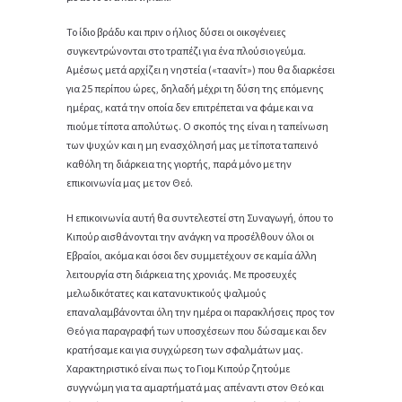
Το ίδιο βράδυ και πριν ο ήλιος δύσει οι οικογένειες
συγκεντρώνονται στο τραπέζι για ένα πλούσιο γεύμα.
Αμέσως μετά αρχίζει η νηστεία («ταανίτ») που θα διαρκέσει
για 25 περίπου ώρες, δηλαδή μέχρι τη δύση της επόμενης
ημέρας, κατά την οποία δεν επιτρέπεται να φάμε και να
πιούμε τίποτα απολύτως. Ο σκοπός της είναι η ταπείνωση
των ψυχών και η μη ενασχόλησή μας με τίποτα ταπεινό
καθόλη τη διάρκεια της γιορτής, παρά μόνο με την
επικοινωνία μας με τον Θεό.
Η επικοινωνία αυτή θα συντελεστεί στη Συναγωγή, όπου το
Κιπούρ αισθάνονται την ανάγκη να προσέλθουν όλοι οι
Εβραίοι, ακόμα και όσοι δεν συμμετέχουν σε καμία άλλη
λειτουργία στη διάρκεια της χρονιάς. Με προσευχές
μελωδικότατες και κατανυκτικούς ψαλμούς
επαναλαμβάνονται όλη την ημέρα οι παρακλήσεις προς τον
Θεό για παραγραφή των υποσχέσεων που δώσαμε και δεν
κρατήσαμε και για συγχώρεση των σφαλμάτων μας.
Χαρακτηριστικό είναι πως το Γιομ Κιπούρ ζητούμε
συγγνώμη για τα αμαρτήματά μας απέναντι στον Θεό και