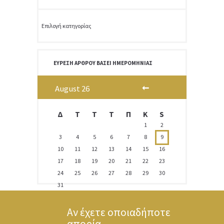
Κατηγορίες
ΕΎΡΕΣΗ ΆΡΘΡΟΥ ΒΆΣΕΙ ΗΜΕΡΟΜΗΝΊΑΣ
August
26
Δ
T
Τ
Τ
Π
Κ
S
1
2
3
4
5
6
7
8
9
10
11
12
13
14
15
16
17
18
19
20
21
22
23
24
25
26
27
28
29
30
31
Αν έχετε οποιαδήποτε
απορία...