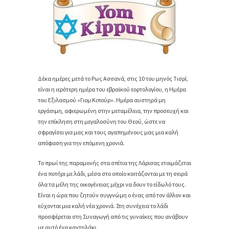
Δέκα ημέρες μετά το Ρως Ασσανά, στις 10 του μηνός Τισρί,
είναι η ιερότερη ημέρα του εβραϊκού εορτολογίου, η Ημέρα
του Εξιλασμού «Γιομ Κιπούρ». Ημέρα αυστηρά μη
εργάσιμη, αφιερωμένη στην μεταμέλεια, την προσευχή και
την επίκληση στη μεγαλοσύνη του Θεού, ώστε να
σφραγίσει για μας και τους αγαπημένους μας μια καλή
απόφαση για την επόμενη χρονιά.
Το πρωί της παραμονής στα σπίτια της Λάρισας ετοιμάζεται
ένα ποτήρι με λάδι, μέσα στο οποίο κοιτάζονται με τη σειρά
όλα τα μέλη της οικογένειας μέχρι να δουν το είδωλό τους.
Είναι η ώρα που ζητούν συγγνώμη ο ένας από τον άλλον και
εύχονται μια καλή νέα χρονιά. Στη συνέχεια το λάδι
προσφέρεται στη Συναγωγή από τις γυναίκες που ανάβουν
με αυτό ένα καντηλάκι.