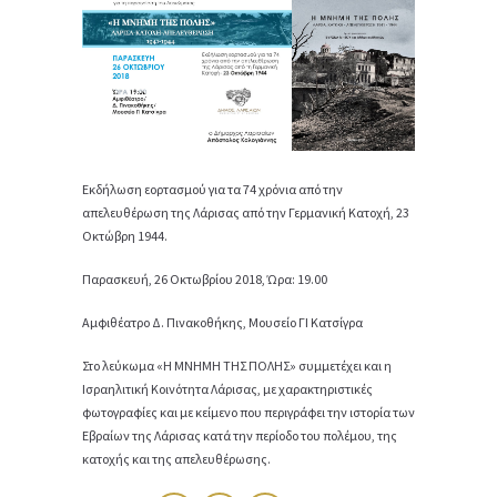
Εκδήλωση εορτασμού για τα 74 χρόνια από την
απελευθέρωση της Λάρισας από την Γερμανική Κατοχή, 23
Οκτώβρη 1944.
Παρασκευή, 26 Οκτωβρίου 2018, Ώρα: 19.00
Αμφιθέατρο Δ. Πινακοθήκης, Μουσείο ΓΙ Κατσίγρα
Στο λεύκωμα «Η ΜΝΗΜΗ ΤΗΣ ΠΟΛΗΣ» συμμετέχει και η
Ισραηλιτική Κοινότητα Λάρισας, με χαρακτηριστικές
φωτογραφίες και με κείμενο που περιγράφει την ιστορία των
Εβραίων της Λάρισας κατά την περίοδο του πολέμου, της
κατοχής και της απελευθέρωσης.