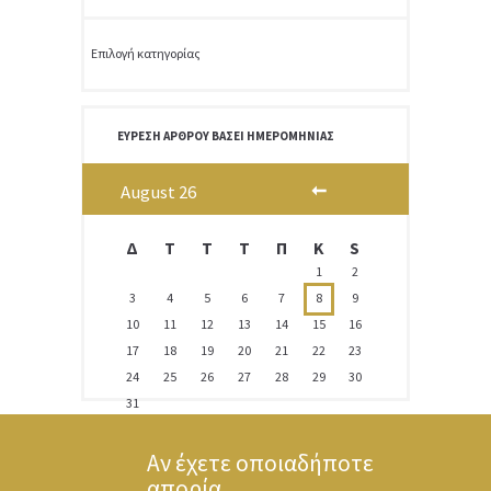
Κατηγορίες
ΕΎΡΕΣΗ ΆΡΘΡΟΥ ΒΆΣΕΙ ΗΜΕΡΟΜΗΝΊΑΣ
August
26
Δ
T
Τ
Τ
Π
Κ
S
1
2
3
4
5
6
7
8
9
10
11
12
13
14
15
16
17
18
19
20
21
22
23
24
25
26
27
28
29
30
31
Αν έχετε οποιαδήποτε
απορία...