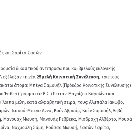
ές και Σαρίτα Σασών
παρουσία δικαστικού αντιπροσώπου και 3μελούς εκλογικής
ΚΛ εξέλεξαν τη νέα
25μελή Κοινοτική Συνέλευση
, τριετούς
ρακάτω άτομα: Μπέγα Σαμουήλ (Πρόεδρο Κοινοτικής Συνέλευσης)
ου Έσθερ (Γραμματέα Κ.Σ.) Ρεϊτάν-Μαγρίζου Καρολίνα και
αι λοιπά μέλη, κατά αλφαβητική σειρά, τους: Αλμπάλα Ιάκωβο,
ρών, Ιεσουά-Μπέγα Άννα, Κοέν Αβραάμ, Κοέν Σαμουήλ, Λεβή
κη, Μανουάχ Μωυσή, Μανουάχ Ρεββέκα, Μισδραχή Αλβέρτο, Μουσά
ρίνα, Ναχμούλη Σάμη, Ρούσσο Μωυσή, Σασών Σαρίτα,