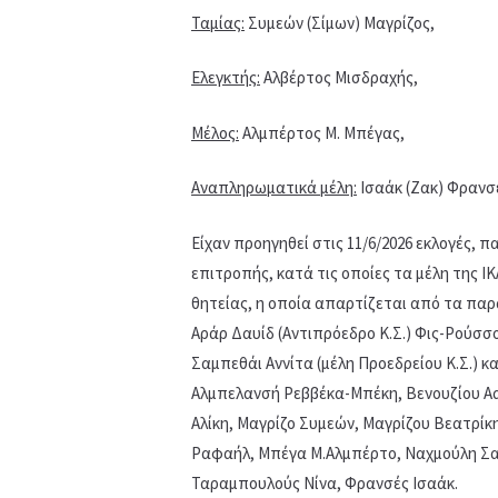
Ταμίας:
Συμεών (Σίμων) Μαγρίζος,
Ελεγκτής:
Αλβέρτος Μισδραχής,
Μέλος:
Αλμπέρτος Μ. Μπέγας,
Αναπληρωματικά μέλη:
Ισαάκ (Ζακ) Φρανσ
Είχαν προηγηθεί στις 11/6/2026 εκλογές, 
επιτροπής, κατά τις οποίες τα μέλη της Ι
θητείας, η οποία απαρτίζεται από τα πα
Αράρ Δαυίδ (Αντιπρόεδρο Κ.Σ.) Φις-Ρούσσ
Σαμπεθάι Αννίτα (μέλη Προεδρείου Κ.Σ.) κ
Αλμπελανσή Ρεββέκα-Μπέκη, Βενουζίου Αα
Αλίκη, Μαγρίζο Συμεών, Μαγρίζου Βεατρί
Ραφαήλ, Μπέγα Μ.Αλμπέρτο, Ναχμούλη Σα
Ταραμπουλούς Νίνα, Φρανσές Ισαάκ.