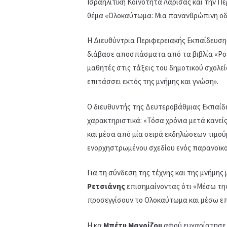
Ισραηλιτική Κοινότητα Λάρισας και την Π
θέμα «Ολοκαύτωμα: Μια πανανθρώπινη οδύν
Η Διευθύντρια Περιφερειακής Εκπαίδευσ
διάβασε αποσπάσματα από τα βιβλία «Ροζί
μαθητές στις τάξεις του δημοτικού σχολε
επιτάσσει εκτός της μνήμης και γνώση».
Ο διευθυντής της Δευτεροβάθμιας Εκπαίδ
χαρακτηριστικά: «Τόσα χρόνια μετά κανεί
και μέσα από μία σειρά εκδηλώσεων τιμο
ενορχηστρωμένου σχεδίου ενός παρανοϊκού 
Για τη σύνδεση της τέχνης και της μνήμης
Ρετσιάνης
επισημαίνοντας ότι «Μέσω της
προσεγγίσουν το Ολοκαύτωμα και μέσω επί
Η κα
Μπέτυ Μαγρίζου
αφού ευχαρίστησε τ