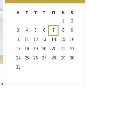
Δ
T
Τ
Τ
Π
Κ
S
1
2
3
4
5
6
7
8
9
10
11
12
13
14
15
16
17
18
19
20
21
22
23
24
25
26
27
28
29
30
31
τα