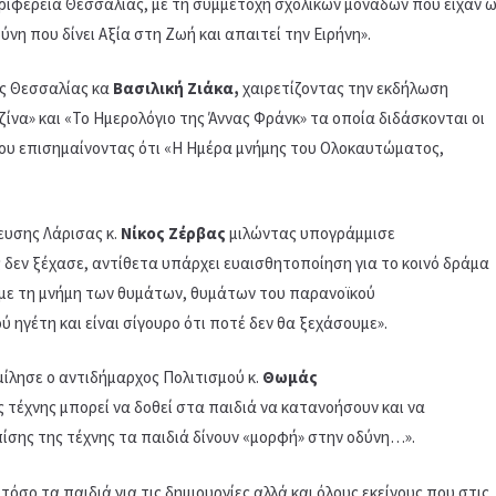
εριφέρεια Θεσσαλίας, με τη συμμετοχή σχολικών μονάδων που είχαν 
η που δίνει Αξία στη Ζωή και απαιτεί την Ειρήνη».
ης Θεσσαλίας κα
Βασιλική Ζιάκα,
χαιρετίζοντας την εκδήλωση
να» και «Το Ημερολόγιο της Άννας Φράνκ» τα οποία διδάσκονται οι
ίου επισημαίνοντας ότι «Η Ημέρα μνήμης του Ολοκαυτώματος,
ευσης Λάρισας κ.
Νίκος Ζέρβας
μιλώντας υπογράμμισε
ς δεν ξέχασε, αντίθετα υπάρχει ευαισθητοποίηση για το κοινό δράμα
ύμε τη μνήμη των θυμάτων, θυμάτων του παρανοϊκού
ηγέτη και είναι σίγουρο ότι ποτέ δεν θα ξεχάσουμε».
 μίλησε ο αντιδήμαρχος Πολιτισμού κ.
Θωμάς
 τέχνης μπορεί να δοθεί στα παιδιά να κατανοήσουν και να
σης της τέχνης τα παιδιά δίνουν «μορφή» στην οδύνη…».
όσο τα παιδιά για τις δημιουργίες αλλά και όλους εκείνους που στις